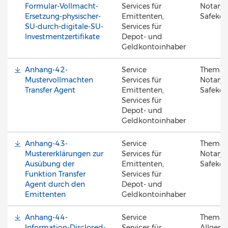
Formular-Vollmacht-
Services für
Notary 
Ersetzung-physischer-
Emittenten,
Safekee
SU-durch-digitale-SU-
Services für
Investmentzertifikate
Depot- und
Geldkontoinhaber
Anhang-42-
Service
Thema
Mustervollmachten
Services für
Notary 
Transfer Agent
Emittenten,
Safekee
Services für
Depot- und
Geldkontoinhaber
Anhang-43-
Service
Thema
Mustererklärungen zur
Services für
Notary 
Ausübung der
Emittenten,
Safekee
Funktion Transfer
Services für
Agent durch den
Depot- und
Emittenten
Geldkontoinhaber
Anhang-44-
Service
Thema
Information-Disclosed-
Services für
Allgeme