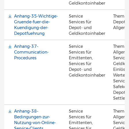
Geldkontoinhaber
Anhang-35-Wichtige-
Service
Thema
Gruende-fuer-die-
Services für
Depotfü
Kuendigung-der-
Depot- und
Allgem
Depotfuehrung
Geldkontoinhaber
Anhang-37-
Service
Thema
Communication-
Services für
Allgeme
Procedures
Emittenten,
Servicin
Services für
Geldkon
Depot- und
Einlösun
Geldkontoinhaber
Werte, 
Services
Safekee
Depotfü
Settle
Anhang-38-
Service
Thema
Bedingungen-zur-
Services für
Allgeme
Nutzung-von-Online-
Emittenten,
Servicin
Service-Clients
Services für
Geldkon