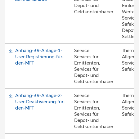
Depot- und
Einlösun
Geldkontoinhaber
Werte, 
Services
Safekee
Depotfü
Settle
Anhang-39-Anlage-1-
Service
Thema
User-Registrierung-für-
Services für
Allgeme
den-MFT
Emittenten,
Services
Services für
Safekee
Depot- und
Geldkontoinhaber
Anhang-39-Anlage-2-
Service
Thema
User-Deaktivierung-für-
Services für
Allgeme
den-MFT
Emittenten,
Services
Services für
Safekee
Depot- und
Geldkontoinhaber