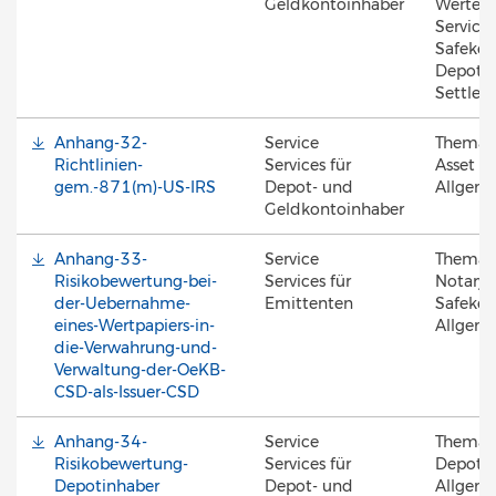
Geldkontoinhaber
Werte, 
Services
Safekee
Depotfü
Settle
Anhang-32-
Service
Thema
Richtlinien-
Services für
Asset Se
gem.-871(m)-US-IRS
Depot- und
Allgem
Geldkontoinhaber
Anhang-33-
Service
Thema
Risikobewertung-bei-
Services für
Notary 
der-Uebernahme-
Emittenten
Safekee
eines-Wertpapiers-in-
Allgem
die-Verwahrung-und-
Verwaltung-der-OeKB-
CSD-als-Issuer-CSD
Anhang-34-
Service
Thema
Risikobewertung-
Services für
Depotfü
Depotinhaber
Depot- und
Allgem