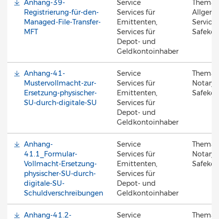
Anhang-39-
Service
Thema
Registrierung-für-den-
Services für
Allgeme
Managed-File-Transfer-
Emittenten,
Services
MFT
Services für
Safekee
Depot- und
Geldkontoinhaber
Anhang-41-
Service
Thema
Mustervollmacht-zur-
Services für
Notary 
Ersetzung-physischer-
Emittenten,
Safekee
SU-durch-digitale-SU
Services für
Depot- und
Geldkontoinhaber
Anhang-
Service
Thema
41.1_Formular-
Services für
Notary 
Vollmacht-Ersetzung-
Emittenten,
Safekee
physischer-SU-durch-
Services für
digitale-SU-
Depot- und
Schuldverschreibungen
Geldkontoinhaber
Anhang-41.2-
Service
Thema