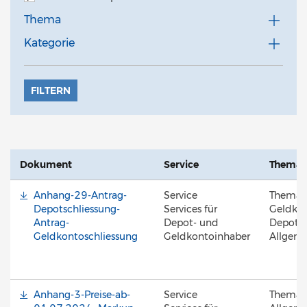
Thema
Kategorie
FILTERN
Dokument
Service
Thema
Anhang-29-Antrag-
Service
Thema
Depotschliessung-
Services für
Geldkon
Antrag-
Depot- und
Depotfü
Geldkontoschliessung
Geldkontoinhaber
Allgem
Anhang-3-Preise-ab-
Service
Thema