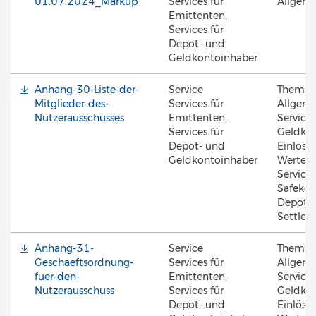
01.07.2024_Markup
Services für
Allgem
Emittenten,
Services für
Depot- und
Geldkontoinhaber
Anhang-30-Liste-der-
Service
Thema
Mitglieder-des-
Services für
Allgeme
Nutzerausschusses
Emittenten,
Servicin
Services für
Geldkon
Depot- und
Einlösun
Geldkontoinhaber
Werte, 
Services
Safekee
Depotfü
Settle
Anhang-31-
Service
Thema
Geschaeftsordnung-
Services für
Allgeme
fuer-den-
Emittenten,
Servicin
Nutzerausschuss
Services für
Geldkon
Depot- und
Einlösun