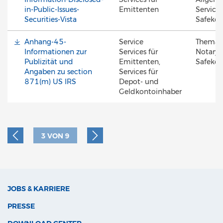
in-Public-Issues-
Emittenten
Services
Securities-Vista
Safekee
Anhang-45-
Service
Thema
Informationen zur
Services für
Notary 
Publizität und
Emittenten,
Safekee
Angaben zu section
Services für
871(m) US IRS
Depot- und
Geldkontoinhaber
3
VON
9
JOBS & KARRIERE
PRESSE