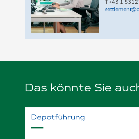
T +43 1 531
settlement@o
Das könnte Sie auch
Depotführung