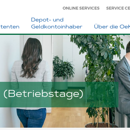
ONLINE SERVICES
SERVICE C
Depot- und
ttenten
Geldkontoinhaber
Über die O
 (Betriebstage)