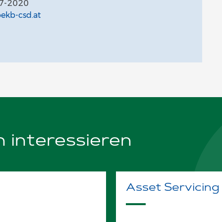
27-2020
ekb-csd.at
 interessieren
Asset Servicing