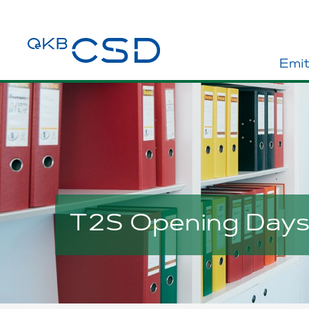
Emi
T2S Opening Days