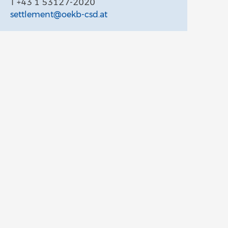
T +43 1 53127-2020
settlement@oekb-csd.at