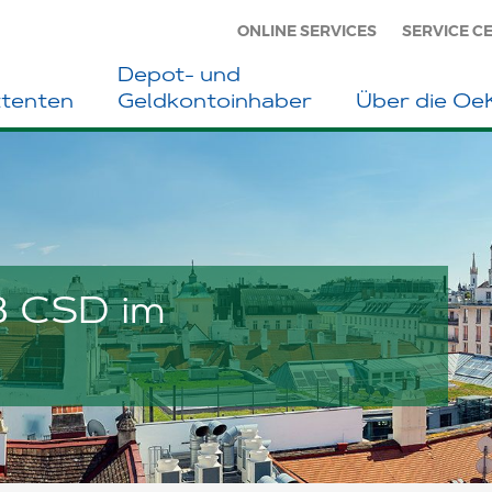
ONLINE SERVICES
SERVICE C
Depot- und
ttenten
Geldkontoinhaber
Über die O
B CSD im