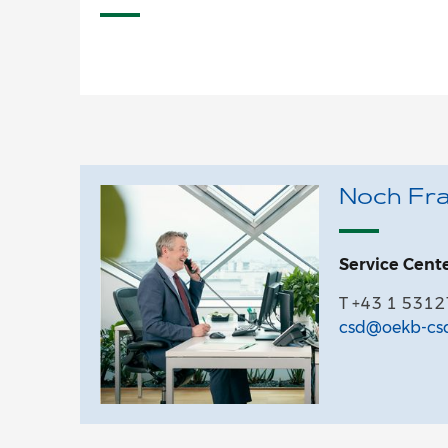
Noch Fra
Service Cent
T +43 1 531
csd@oekb-csd