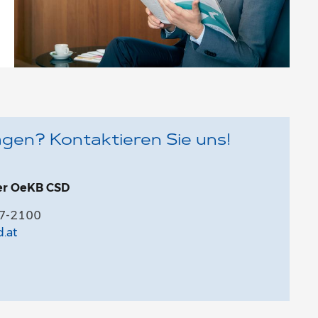
gen? Kontaktieren Sie uns!
er OeKB CSD
27-2100
.at