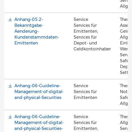
Servic
Allge
Anhang-05.2-
Service
Them
Bekanntgabe-
Services für
Asset 
Aenderung-
Emittenten,
Geldk
Kundenstammdaten-
Services für
Allge
Emittenten
Depot- und
Einlös
Geldkontoinhaber
Werte
Servic
Safek
Depot
Settl
Anhang-06-Guideline-
Service
Them
Management-of-digital-
Services für
Notar
and-physical-Securities
Emittenten
Safek
Allge
Anhang-06-Guideline-
Service
Them
Management-of-digital-
Services für
Allge
and-physical-Securities-
Emittenten,
Servic