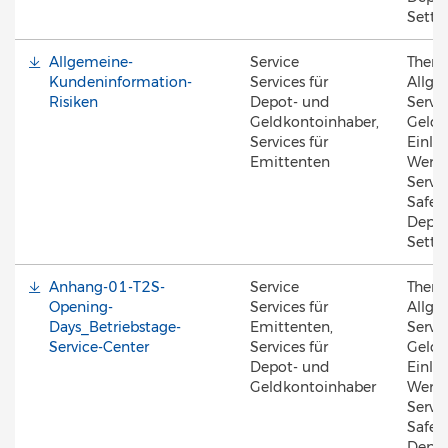
Settl
Allgemeine-
Service
Them
Kundeninformation-
Services für
Allge
Risiken
Depot- und
Servic
Geldkontoinhaber,
Geldk
Services für
Einlös
Emittenten
Werte
Servic
Safek
Depot
Settl
Anhang-01-T2S-
Service
Them
Opening-
Services für
Allge
Days_Betriebstage-
Emittenten,
Servic
Service-Center
Services für
Geldk
Depot- und
Einlös
Geldkontoinhaber
Werte
Servic
Safek
Depot