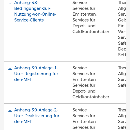
Anhang-38-
Service
Them
Bedingungen-zur-
Services für
Allge
Nutzung-von-Online-
Emittenten,
Servic
Service-Clients
Services für
Geldk
Depot- und
Einlös
Geldkontoinhaber
Werte
Servic
Safek
Depot
Settl
Anhang-39-Anlage-1-
Service
Them
User-Registrierung-für-
Services für
Allge
den-MFT
Emittenten,
Servic
Services für
Safek
Depot- und
Geldkontoinhaber
Anhang-39-Anlage-2-
Service
Them
User-Deaktivierung-für-
Services für
Allge
den-MFT
Emittenten,
Servic
Services für
Safek