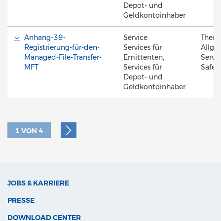
Depot- und
Geldkontoinhaber
Anhang-39-
Service
Them
Registrierung-für-den-
Services für
Allge
Managed-File-Transfer-
Emittenten,
Servic
MFT
Services für
Safek
Depot- und
Geldkontoinhaber
1
VON
4
JOBS & KARRIERE
PRESSE
DOWNLOAD CENTER