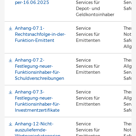
per-16.06.2025
Services für
Servic
Depot- und
Safek
Geldkontoinhaber
Anhang-07.1-
Service
Them
Rechtsnachfolge-in-der-
Services für
Notar
Funktion-Emittent
Emittenten
Safek
Allge
Anhang-07.2-
Service
Them
Festlegung-neuer-
Services für
Allge
Funktionsinhaber-für-
Emittenten
Servic
Schuldverschreibungen
Safek
Anhang-07.3-
Service
Them
Festlegung-neuer-
Services für
Allge
Funktionsinhaber-für-
Emittenten
Servic
Investmentzertifikate
Safek
Anhang-12-Nicht-
Service
Them
auszuliefernde-
Services für
Notar