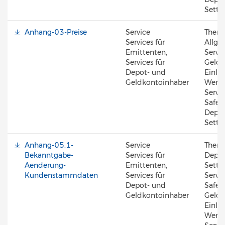
Settl
Anhang-03-Preise
Service
Them
Services für
Allge
Emittenten,
Servic
Services für
Geldk
Depot- und
Einlös
Geldkontoinhaber
Werte
Servic
Safek
Depot
Settl
Anhang-05.1-
Service
Them
Bekanntgabe-
Services für
Depot
Aenderung-
Emittenten,
Settl
Kundenstammdaten
Services für
Servic
Depot- und
Safek
Geldkontoinhaber
Geldk
Einlös
Werte