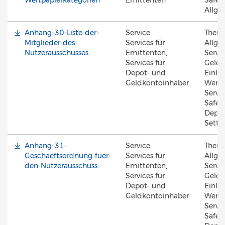
Wertpapierkategorien
Emittenten
Safek
Allge
Anhang-30-Liste-der-
Service
Them
Mitglieder-des-
Services für
Allge
Nutzerausschusses
Emittenten,
Servic
Services für
Geldk
Depot- und
Einlös
Geldkontoinhaber
Werte
Servic
Safek
Depot
Settl
Anhang-31-
Service
Them
Geschaeftsordnung-fuer-
Services für
Allge
den-Nutzerausschuss
Emittenten,
Servic
Services für
Geldk
Depot- und
Einlös
Geldkontoinhaber
Werte
Servic
Safek