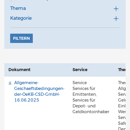
Thema
Kategorie
FILTERN
Dokument
Service
Them
Allgemeine-
Service
Them
Geschaeftsbedingungen-
Services für
Allge
der-OeKB-CSD-GmbH-
Emittenten,
Servic
16.06.2025
Services für
Geldk
Depot- und
Einlös
Geldkontoinhaber
Werte
Servic
Safek
Depot