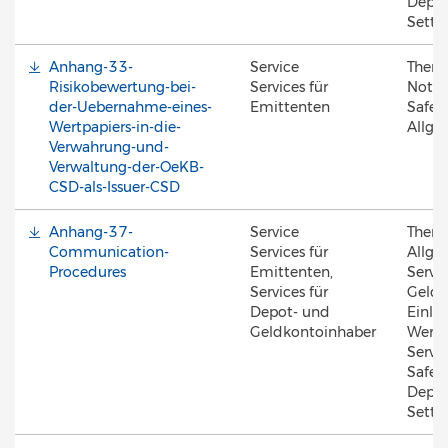
Depot
Settl
Anhang-33-
Service
Them
Risikobewertung-bei-
Services für
Notar
der-Uebernahme-eines-
Emittenten
Safek
Wertpapiers-in-die-
Allge
Verwahrung-und-
Verwaltung-der-OeKB-
CSD-als-Issuer-CSD
Anhang-37-
Service
Them
Communication-
Services für
Allge
Procedures
Emittenten,
Servic
Services für
Geldk
Depot- und
Einlös
Geldkontoinhaber
Werte
Servic
Safek
Depot
Settl