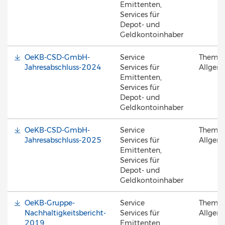
Emittenten,
Services für
Depot- und
Geldkontoinhaber
OeKB-CSD-GmbH-
Service
Thema
Jahresabschluss-2024
Services für
Allgem
Emittenten,
Services für
Depot- und
Geldkontoinhaber
OeKB-CSD-GmbH-
Service
Thema
Jahresabschluss-2025
Services für
Allgem
Emittenten,
Services für
Depot- und
Geldkontoinhaber
OeKB-Gruppe-
Service
Thema
Nachhaltigkeitsbericht-
Services für
Allgem
2019
Emittenten,