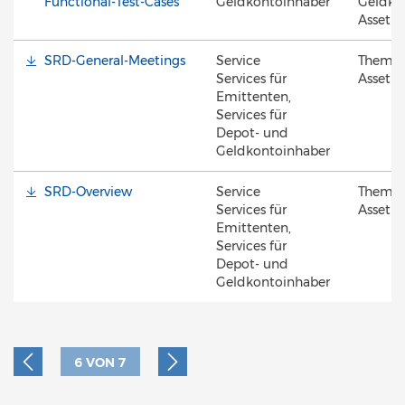
Functional-Test-Cases
Geldkontoinhaber
Geldko
Asset S
SRD-General-Meetings
Service
Thema
Services für
Asset S
Emittenten,
Services für
Depot- und
Geldkontoinhaber
SRD-Overview
Service
Thema
Services für
Asset S
Emittenten,
Services für
Depot- und
Geldkontoinhaber
6
VON
7