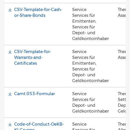
CSV-Template-for-Cash-
Service
Them
or-Share-Bonds
Services für
Asset 
Emittenten,
Services für
Depot- und
Geldkontoinhaber
CSV-Template-for-
Service
Them
Warrants-and-
Services für
Asset 
Certificates
Emittenten,
Services für
Depot- und
Geldkontoinhaber
Camt.053-Formular
Service
Them
Services für
Settl
Depot- und
Depot
Geldkontoinhaber
Geldk
Code-of-Conduct-OeKB-
Service
Them