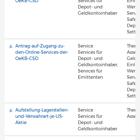
OeKB-CSD
Services für
Einlös
Depot- und
Werte
Geldkontoinhaber
Servic
Safek
Depot
Settl
Antrag-auf-Zugang-zu-
Service
Them
den-Online-Services-der-
Services für
Asset 
OeKB-CSD
Depot- und
Geldk
Geldkontoinhaber,
Einlös
Services für
Werte
Emittenten
Servic
Safek
Depot
Settl
Aufstellung-Lagerstellen-
Service
Them
und-Verwahrart-je-US-
Services für
Asset 
Aktie
Depot- und
Geldkontoinhaber