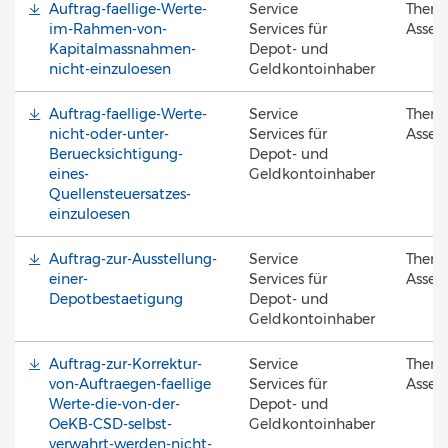
Auftrag-faellige-Werte-
Service
Them
im-Rahmen-von-
Services für
Asset 
Kapitalmassnahmen-
Depot- und
nicht-einzuloesen
Geldkontoinhaber
Auftrag-faellige-Werte-
Service
Them
nicht-oder-unter-
Services für
Asset 
Beruecksichtigung-
Depot- und
eines-
Geldkontoinhaber
Quellensteuersatzes-
einzuloesen
Auftrag-zur-Ausstellung-
Service
Them
einer-
Services für
Asset 
Depotbestaetigung
Depot- und
Geldkontoinhaber
Auftrag-zur-Korrektur-
Service
Them
von-Auftraegen-faellige
Services für
Asset 
Werte-die-von-der-
Depot- und
OeKB-CSD-selbst-
Geldkontoinhaber
verwahrt-werden-nicht-