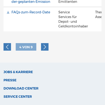
der-geplanten-Emission
Emittenten
FAQs-zum-Record-Date
Service
Them
Services für
Asset 
Depot- und
Geldkontoinhaber
4
VON
9
JOBS & KARRIERE
PRESSE
DOWNLOAD CENTER
SERVICE CENTER