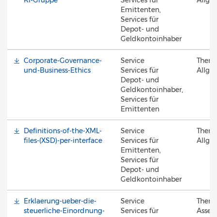
KI-Gruppe
Services für
Allge
Emittenten,
Services für
Depot- und
Geldkontoinhaber
Corporate-Governance-
Service
Them
und-Business-Ethics
Services für
Allge
Depot- und
Geldkontoinhaber,
Services für
Emittenten
Definitions-of-the-XML-
Service
Them
files-(XSD)-per-interface
Services für
Allge
Emittenten,
Services für
Depot- und
Geldkontoinhaber
Erklaerung-ueber-die-
Service
Them
steuerliche-Einordnung-
Services für
Asset 