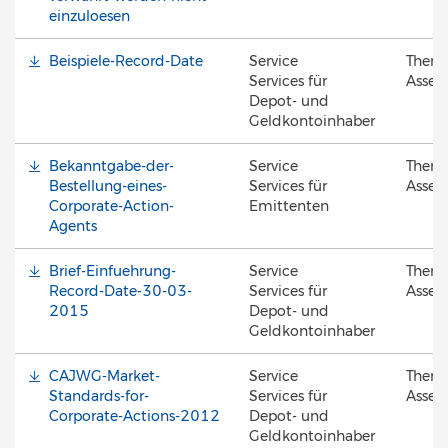
einzuloesen
Beispiele-Record-Date
Service
Them
Services für
Asset 
Depot- und
Geldkontoinhaber
Bekanntgabe-der-
Service
Them
Bestellung-eines-
Services für
Asset 
Corporate-Action-
Emittenten
Agents
Brief-Einfuehrung-
Service
Them
Record-Date-30-03-
Services für
Asset 
2015
Depot- und
Geldkontoinhaber
CAJWG-Market-
Service
Them
Standards-for-
Services für
Asset 
Corporate-Actions-2012
Depot- und
Geldkontoinhaber