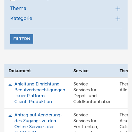
Thema
Kategorie
FILTERN
Dokument
Service
Them
Anleitung Einrichtung
Service
Them
Benutzerberechtigungen
Services für
Allge
Issuer Platform
Depot- und
Client_Produktion
Geldkontoinhaber
Antrag-auf-Aenderung-
Service
Them
des-Zugangs-zu-den-
Services für
Asset 
Online-Services-der-
Emittenten,
Geldk